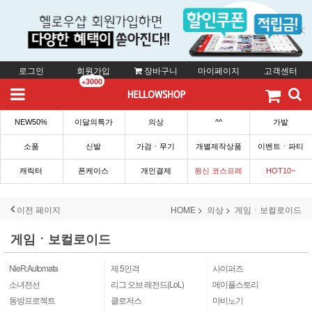
로그인
회원가입
장바구니
마이페이지
고객센터
+3000
NEW50%
이달의특가
의상
^^
가발
소품
신발
가검ㆍ무기
개별제작상품
이벤트ㆍ파티
캐릭터
폰케이스
개인결제
원신 코스프레
HOT10~
이전 페이지
HOME
의상
게임ㆍ보컬로이드
게임ㆍ보컬로이드
NieR:Automata
제 5인격
사이퍼즈
소녀전선
리그 오브 레전드(LoL)
메이플스토리
동방프로젝트
클로저스
마비노기