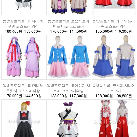
동방프로젝트 - 히지리 뱌
동방프로젝트-토요사토미
동방프로젝트-리리카 프리
쿠렌 코스프레 의상
미노 미코 코스프레
즘 코스프레의상
180,000원
153,000원
170,000원
144,500원
165,000원
140,300원
동방프로젝트 - 파츄리 노
동방프로젝트- 코메이지 사
동방풍신록- 코치야 사나에
우릿지 코스프레의상
토리 코스프레의상
코스프레
170,000원
144,500원
138,000원
117,300원
128,000원
108,800원