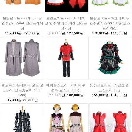
보컬로이드 - 카가미네 린
보컬로이드 - 사키네 메이
보컬로이드 - 하츠네 미쿠
인주앨리스ver. 코스프레의
코 인주 앨리스 버젼 코스프
인주앨리스 no.1버젼 코스
상
레의상
프레의상
145,000원
123,300원
150,000원
127,500원
170,000원
144,500원
클로저스-트레이너 코트 코
메이플스토리 - 카이저 수
동방프로젝트 - 카엔뵤 린
스프레 (코트총길이~90~9
련복 코스프레 의상
코스프레 의상
5cm)
120,000원
102,000원
155,000원
131,800원
95,000원
80,800원