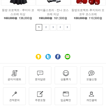
동방 프로젝트 - 루미아 코
메이플스토리 - 칸나 코스
동방프로젝트-후지와라 모
스프레 의상
프레 의상
코우 코스프레
160,000원
136,000원
190,000원
161,500원
130,000원
110,500원
1
2
3
4
5
공지/이벤트
문의답변
상품후기
모델신청
견적문의
주문요청
입금확인
개인결제