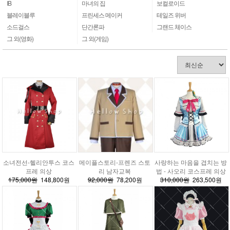
IB
마녀의 집
보컬로이드
블레이블루
프린세스 메이커
테일즈 위버
소드걸스
단간론파
그랜드 체이스
그 외(영화)
그 외(게임)
소녀전선-헬리안투스 코스
메이플스토리-프렌즈 스토
사랑하는 마음을 겹치는 방
프레 의상
리 남자교복
법 - 사오리 코스프레 의상
175,000원
148,800원
92,000원
78,200원
310,000원
263,500원