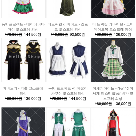
동방프로젝트 - 테이레이다
더트릭컬 리바이브 - 엘드
더 트릭컬 리바이브 - 코미
마이 코스프레 의상
르 코스프레 의상
메이드복 코스프레 의상
170,000원
144,500원
110,000원
93,500원
160,000원
136,000원
마비노기 - 키홀 코스프레
동방 프로젝트 -이자요이
이세계아이돌 - rewind 이
의상
사쿠야 코스프레의상
세계 페스티벌ver 비챤 코
160,000원
136,000원
170,000원
144,500원
스프레 의상
160,000원
136,000원