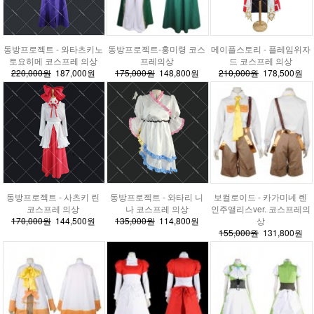
동방프로젝트 - 와타츠키노
동방프로젝트-홍미령 코스
메이플스토리 - 플레임위자
토요히메 코스프레 의상
프레의상
드 코스프레 의상
220,000원
187,000원
175,000원
148,800원
210,000원
178,500원
동방프로젝트 - 사츠키 린
동방프로젝트 - 와타리 니
보컬로이드 - 카가미네 렌
코스프레 의상
나 코스프레 의상
인주앨리스ver. 코스프레의
170,000원
144,500원
135,000원
114,800원
상
155,000원
131,800원