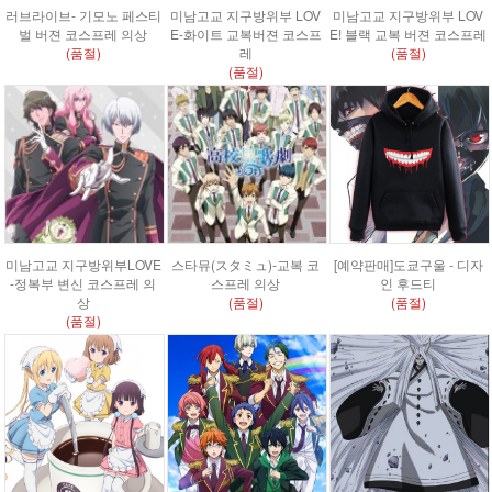
러브라이브- 기모노 페스티
미남고교 지구방위부 LOV
미남고교 지구방위부 LOV
벌 버젼 코스프레 의상
E-화이트 교복버젼 코스프
E! 블랙 교복 버젼 코스프레
(품절)
레
(품절)
(품절)
미남고교 지구방위부LOVE
스타뮤(スタミュ)-교복 코
[예약판매]도쿄구울 - 디자
-정복부 변신 코스프레 의
스프레 의상
인 후드티
상
(품절)
(품절)
(품절)