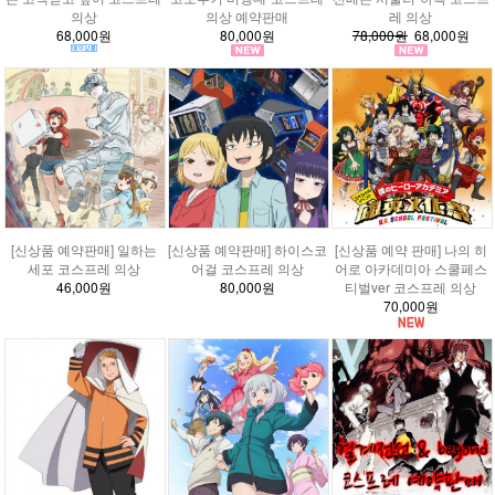
의상
의상 예약판매
레 의상
68,000원
80,000원
78,000원
68,000원
[신상품 예약판매] 일하는
[신상품 예약판매] 하이스코
[신상품 예약 판매] 나의 히
세포 코스프레 의상
어걸 코스프레 의상
어로 아카데미아 스쿨페스
46,000원
80,000원
티벌ver 코스프레 의상
70,000원