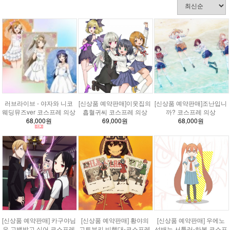
러브라이브 - 야자와 니코
[신상품 예약판매]이웃집의
[신상품 예약판매]조난입니
웨딩뮤즈ver 코스프레 의상
흡혈귀씨 코스프레 의상
까? 코스프레 의상
68,000원
69,000원
68,000원
[신상품 예약판매] 카구야님
[신상품 예약판매] 황야의
[신상품 예약판매] 우에노
은 고백받고 싶어 코스프레
고토부키 비행대-코스프레
선배는 서툴러-하복 코스프