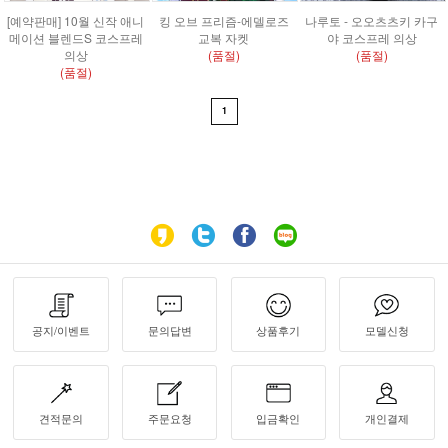
[예약판매] 10월 신작 애니
킹 오브 프리즘-에델로즈
나루토 - 오오츠츠키 카구
메이션 블렌드S 코스프레
교복 자켓
야 코스프레 의상
의상
(품절)
(품절)
(품절)
1
공지/이벤트
문의답변
상품후기
모델신청
견적문의
주문요청
입금확인
개인결제