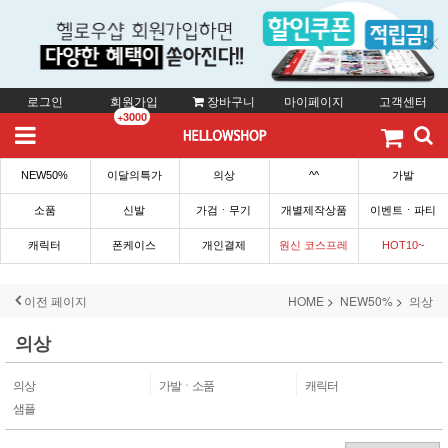
로그인
회원가입
장바구니
마이페이지
고객센터
+3000
NEW50%
이달의특가
의상
^^
가발
소품
신발
가검ㆍ무기
개별제작상품
이벤트ㆍ파티
캐릭터
폰케이스
개인결제
원신 코스프레
HOT10~
이전 페이지
HOME
NEW50%
의상
의상
의상
가발ㆍ소품
캐릭터
샘플