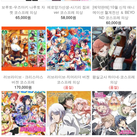
보루토-우즈마키 나루토 자
에로망가선생-사기리 점퍼
[예약판매] 10월 신작 애니
켓 코스프레 의상
ver 코스프레 의상
메이션 혈계전선 ＆ BEYO
65,000원
58,000원
ND 코스프레 의상
60,000원
러브라이브 - 크리스마스
러브라이브-치어리더 버젼
왕실교사 하이네-코스프레
버젼 코스프레
코스프레 의상
의상
170,000원
(품절)
(품절)