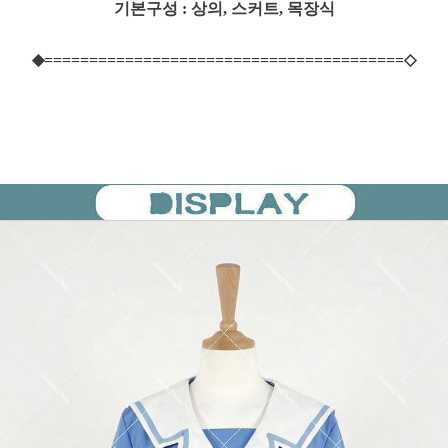
기본구성 :
상의, 스커트, 목장식
◆========================================◇