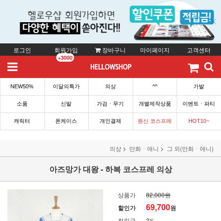
로그인
회원가입
장바구니
마이페이지
고객센터
+3000
NEW50%
이달의특가
의상
^^
가발
소품
신발
가검ㆍ무기
개별제작상품
이벤트ㆍ파티
캐릭터
폰케이스
개인결제
원신 코스프레
HOT10~
의상
만화ㆍ애니
그 외(만화ㆍ애니)
아즈망가 대왕 - 하복 코스프레 의상
상품가
82,000원
69,700
할인가
원
적립금
3%