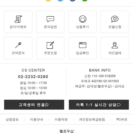
공지/이벤트
문의답변
상품후기
모델신청
견적문의
주문요청
입금확인
개인결제
CS CENTER
BANK INFO
02-2232-0280
신한 110-169-518259
우체국 402180-02-001503
평일 10:00 ~ 17:00
예금주: 김대성(헬로우샵) / 김대성
점심 12:00 ~ 13:00
토/일/공휴일 휴무
고객센터 연결
카톡 1:1 실시간 상담
상점정보
|
이용안내
|
이용약관
|
개인정보취급방침
|
PC버전
헬로우샵