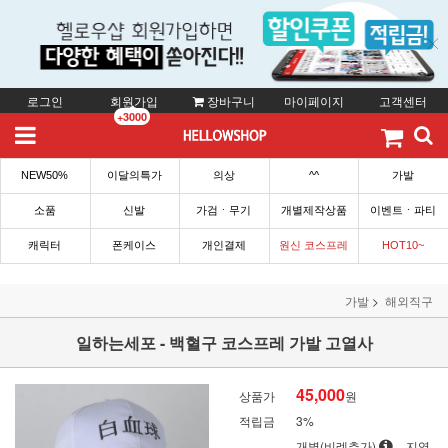
로그인
회원가입
장바구니
마이페이지
고객센터
+3000
NEW50%
이달의특가
의상
^^
가발
소품
신발
가검ㆍ무기
개별제작상품
이벤트ㆍ파티
캐릭터
폰케이스
개인결제
원신 코스프레
HOT10~
가발
해외직구
일하는세포 - 백혈구 코스프레 가발 고열사
45,000
상품가
원
적립금
3%
개별(비례추가)
지역