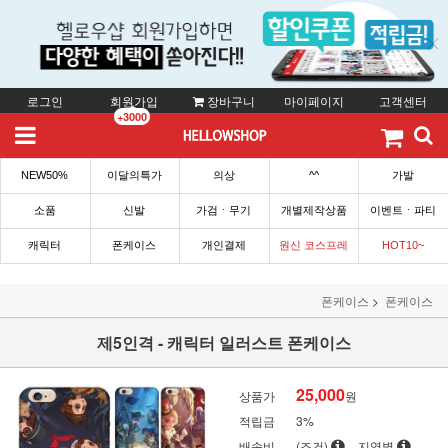
로그인
회원가입
장바구니
마이페이지
고객센터
+3000
NEW50%
이달의특가
의상
^^
가발
소품
신발
가검ㆍ무기
개별제작상품
이벤트ㆍ파티
캐릭터
폰케이스
개인결제
원신 코스프레
HOT10~
폰케이스
폰케이스
제5인격 - 캐릭터 일러스트 폰케이스
25,000
상품가
원
적립금
3%
배송비
(조건)
지역별