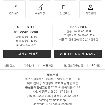
견적문의
주문요청
입금확인
개인결제
CS CENTER
BANK INFO
02-2232-0280
신한 110-169-518259
우체국 402180-02-001503
평일 10:00 ~ 17:00
예금주: 김대성(헬로우샵) / 김대성
점심 12:00 ~ 13:00
토/일/공휴일 휴무
고객센터 연결
카톡 1:1 실시간 상담
상점정보
|
이용안내
|
이용약관
|
개인정보취급방침
|
PC버전
헬로우샵
주소
서울특별시 동대문구 약령시로 99-1 2층
대표
김대성
개인정보 보호 책임자
김대성
통신판매업신고번호
2022-서울동대문-0172
사업자 등록번호
201-17-52813
전화
02-2232-0280 |
팩스
02-2232-0285
hosting by makeshop.
Copyright © All rights reserved.