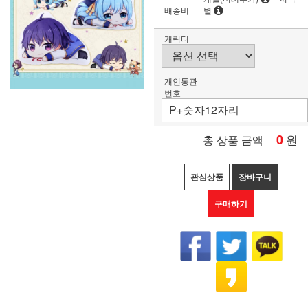
배송비
별
캐릭터
개인통관
번호
0
원
총 상품 금액
관심상품
장바구니
구매하기