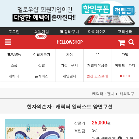
로그인
회원가입
장바구니
마이페이지
고객센터
+3000
NEW50%
이달의특가
의상
^^
가발
소품
신발
가검ㆍ무기
개별제작상품
이벤트ㆍ파티
캐릭터
폰케이스
개인결제
원신 코스프레
HOT10~
캐릭터ㆍ팬시
해외직구
현자의손자 - 캐릭터 일러스트 양면쿠션
25,000
상품가
원
적립금
3%
개별(비례추가)
지역