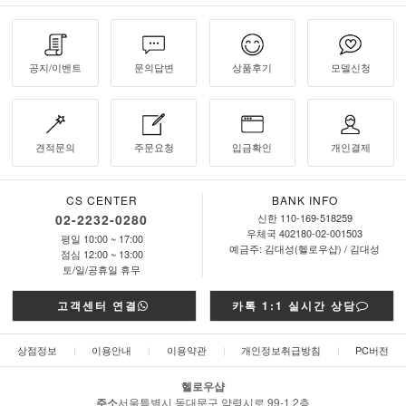
공지/이벤트
문의답변
상품후기
모델신청
견적문의
주문요청
입금확인
개인결제
CS CENTER
BANK INFO
02-2232-0280
신한 110-169-518259
우체국 402180-02-001503
평일 10:00 ~ 17:00
예금주: 김대성(헬로우샵) / 김대성
점심 12:00 ~ 13:00
토/일/공휴일 휴무
고객센터 연결
카톡 1:1 실시간 상담
상점정보
|
이용안내
|
이용약관
|
개인정보취급방침
|
PC버전
헬로우샵
주소
서울특별시 동대문구 약령시로 99-1 2층