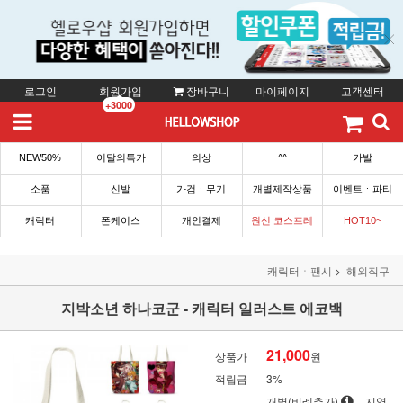
로그인
회원가입
장바구니
마이페이지
고객센터
+3000
NEW50%
이달의특가
의상
^^
가발
소품
신발
가검ㆍ무기
개별제작상품
이벤트ㆍ파티
캐릭터
폰케이스
개인결제
원신 코스프레
HOT10~
캐릭터ㆍ팬시
해외직구
지박소년 하나코군 - 캐릭터 일러스트 에코백
21,000
상품가
원
적립금
3%
개별(비례추가)
지역