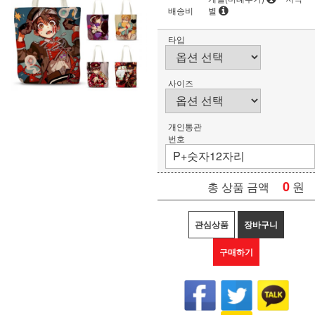
배송비
별
타입
사이즈
개인통관
번호
0
원
총 상품 금액
관심상품
장바구니
구매하기