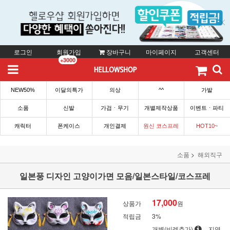
로그인
회원가입
장바구니
마이페이지
고객센터
+3000
NEW50%
이달의특가
의상
^^
가발
소품
신발
가검ㆍ무기
개별제작상품
이벤트ㆍ파티
캐릭터
폰케이스
개인결제
원신 코스프레
HOT10~
소품
해외직구
일본풍 디자인 고양이가면 모음/일본스타일/코스프레
17,000
상품가
원
적립금
3%
개별(비례추가)
지역