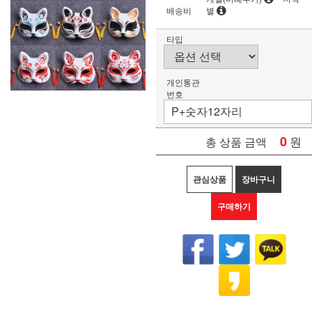
배송비
별
타입
개인통관
번호
0
원
총 상품 금액
관심상품
장바구니
구매하기