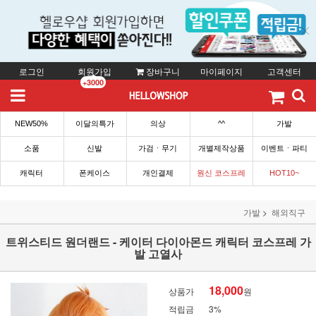
로그인
회원가입
장바구니
마이페이지
고객센터
+3000
NEW50%
이달의특가
의상
^^
가발
소품
신발
가검ㆍ무기
개별제작상품
이벤트ㆍ파티
캐릭터
폰케이스
개인결제
원신 코스프레
HOT10~
가발
해외직구
트위스티드 원더랜드 - 케이터 다이아몬드 캐릭터 코스프레 가
발 고열사
18,000
상품가
원
적립금
3%