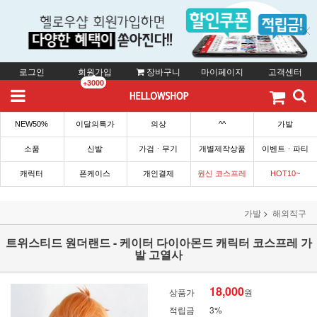
로그인
회원가입
장바구니
마이페이지
고객센터
+3000
NEW50%
이달의특가
의상
^^
가발
소품
신발
가검ㆍ무기
개별제작상품
이벤트ㆍ파티
캐릭터
폰케이스
개인결제
원신 코스프레
HOT10~
가발
해외직구
트위스티드 원더랜드 - 케이터 다이아몬드 캐릭터 코스프레 가
발 고열사
18,000
상품가
원
적립금
3%