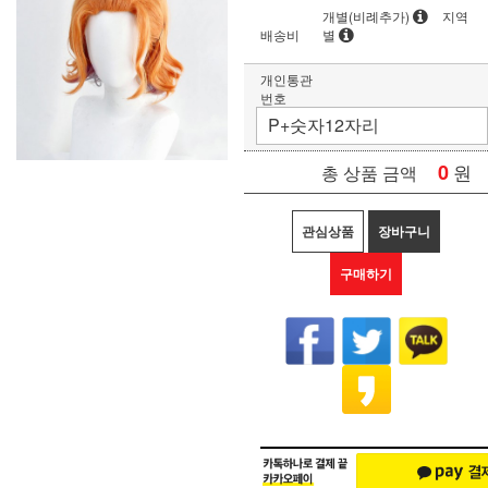
개별(비례추가)
지역
배송비
별
개인통관
번호
0
원
총 상품 금액
관심상품
장바구니
구매하기