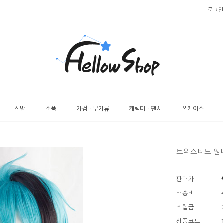
로그인
신발
소품
가검ㆍ무기류
캐릭터ㆍ팬시
폰케이스
트위스티드 원더
판매가
배송비
적립금
상품코드