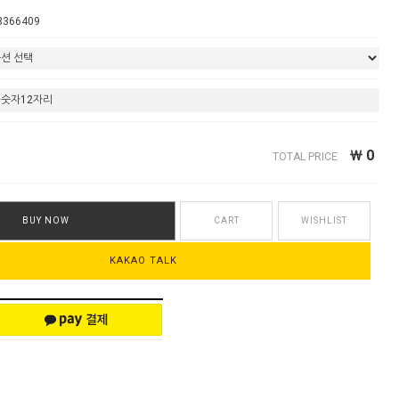
3366409
￦
0
TOTAL PRICE
BUY NOW
CART
WISHLIST
KAKAO TALK