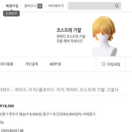
회원가입
장바구니
마이페이지
0
3,000 P
파티용품
개인결제
HOT10
타임세일
랜드 - 제이드 리치/플로이드 리치 캐릭터 코스프레 가발 고열사
￦18,000
수량 1개까지 배송비 9,900원 청구 1개 단위로9,900원씩 비례증가
3%
125004000148