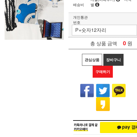
배송비
별
개인통관
번호
0
원
총 상품 금액
관심상품
장바구니
구매하기