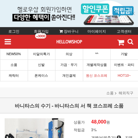
로그인
회원가입
장바구니
마이페이지
고객센터
+3000
NEW50%
이달의특가
의상
^^
가발
소품
신발
가검ㆍ무기
개별제작상품
이벤트ㆍ파티
캐릭터
폰케이스
개인결제
원신 코스프레
HOT10~
소품
해외직구
바니타스의 수기 - 바니타스의 서 책 코스프레 소품
48,000
상품가
원
적립금
3%
개별(비례추가)
지역