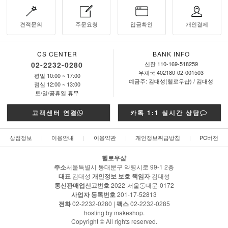
견적문의
주문요청
입금확인
개인결제
CS CENTER
BANK INFO
02-2232-0280
신한 110-169-518259
우체국 402180-02-001503
평일 10:00 ~ 17:00
예금주: 김대성(헬로우샵) / 김대성
점심 12:00 ~ 13:00
토/일/공휴일 휴무
고객센터 연결
카톡 1:1 실시간 상담
상점정보
|
이용안내
|
이용약관
|
개인정보취급방침
|
PC버전
헬로우샵
주소
서울특별시 동대문구 약령시로 99-1 2층
대표
김대성
개인정보 보호 책임자
김대성
통신판매업신고번호
2022-서울동대문-0172
사업자 등록번호
201-17-52813
전화
02-2232-0280 |
팩스
02-2232-0285
hosting by makeshop.
Copyright © All rights reserved.