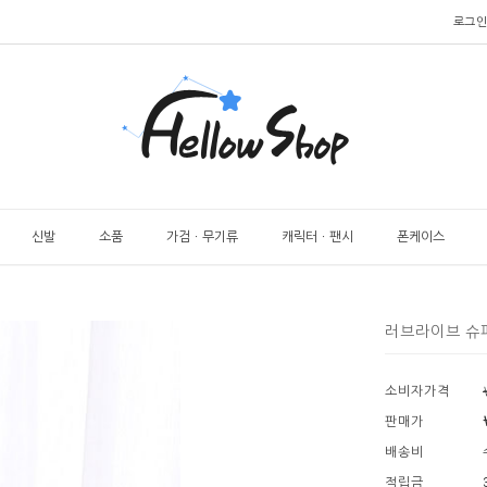
로그인
신발
소품
가검ㆍ무기류
캐릭터ㆍ팬시
폰케이스
러브라이브 슈퍼
소비자가격
판매가
배송비
적립금