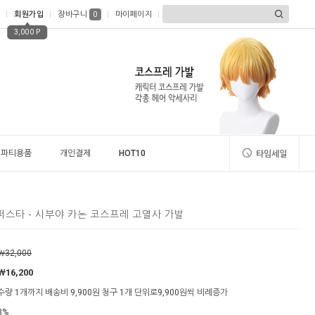
회원가입
장바구니
마이페이지
0
3,000 P
파티용품
개인결제
HOT10
타임세일
스타 - 시부야 카논 코스프레 고열사 가발
￦32,000
￦16,200
수량 1개까지 배송비 9,900원 청구 1개 단위로9,900원씩 비례증가
3%