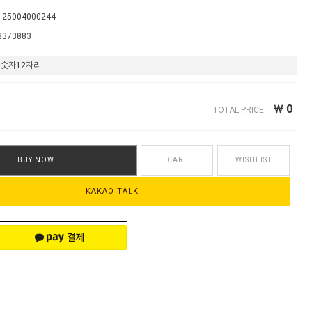
125004000244
3373883
￦
0
TOTAL PRICE
BUY NOW
CART
WISHLIST
KAKAO TALK