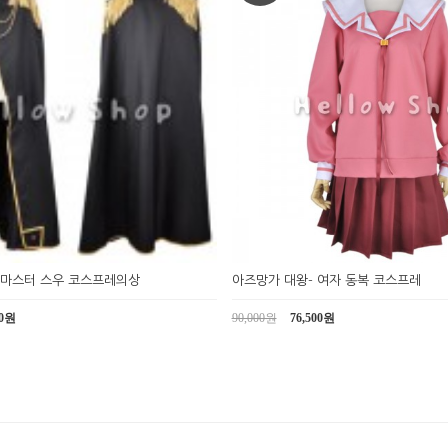
 마스터 스우 코스프레의상
아즈망가 대왕- 여자 동복 코스프레
00원
90,000원
76,500원