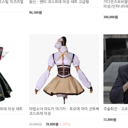
하트스틸 이즈리얼
원신 - 벤티 코스프레 의상 세트 고급형
가디언즈오브갤럭
의상/인피니티
96,500원
300,000원
스프레 의상 세트
마법소녀 마도카 마기카 - 토모에 마미 전투복
주술회전 - 고
코스프레 의상
51,000원
59,800원
39,800원
(↓33%)