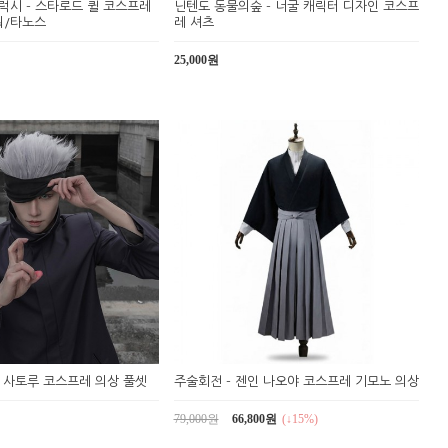
시 - 스타로드 퀼 코스프레
닌텐도 동물의숲 - 너굴 캐릭터 디자인 코스프
워/타노스
레 셔츠
25,000원
죠 사토루 코스프레 의상 풀셋
주술회전 - 젠인 나오야 코스프레 기모노 의상
79,000원
66,800원
(↓15%)