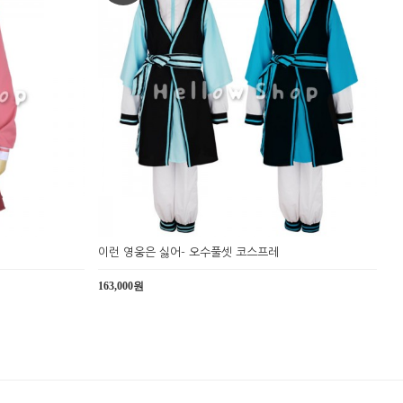
이런 영웅은 싫어- 오수풀셋 코스프레
163,000원