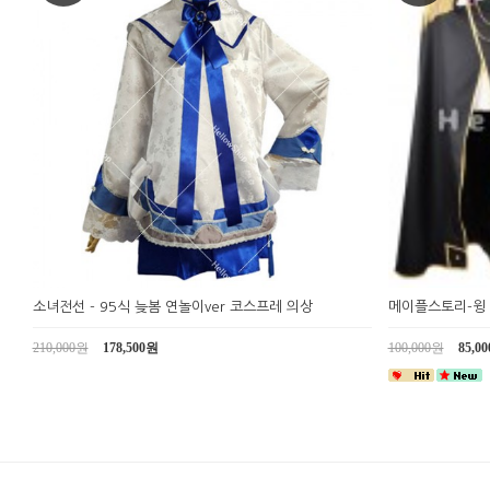
소녀전선 - 95식 늦봄 연놀이ver 코스프레 의상
메이플스토리-윙
210,000원
178,500원
100,000원
85,0