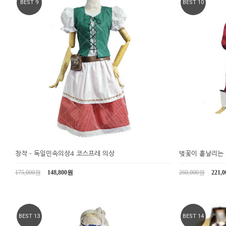
BEST 9
BEST 10
창작 - 독일민속의상4 코스프레 의상
벚꽃이 흩날리는 
175,000원
148,800원
260,000원
221,
BEST 13
BEST 14