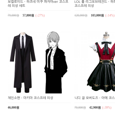
보컬로이드 - 하츠네 미쿠 파자마ver 코스프
LOL 롤 리그오브레전드 - 
레 의상 세트
코스프레 의상
79,000원
57,800원
(↓27%)
120,000원
103,000원
(↓14%)
체인소맨 - 마키마 코스프레 의상
니디 걸 오버도즈 - 아메 코
46,000원
70,000원
42,900원
(↓39%)