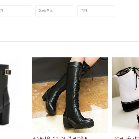
커
통굽/부츠
기타
코스프레용 기본 스타일 끈부츠 F
코스프레용 기본