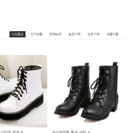
신상품순
인기상품
판매순위
높은가격
낮은가격
상품이름
스타일 워커 B
코스프레용 통굽 구두 A