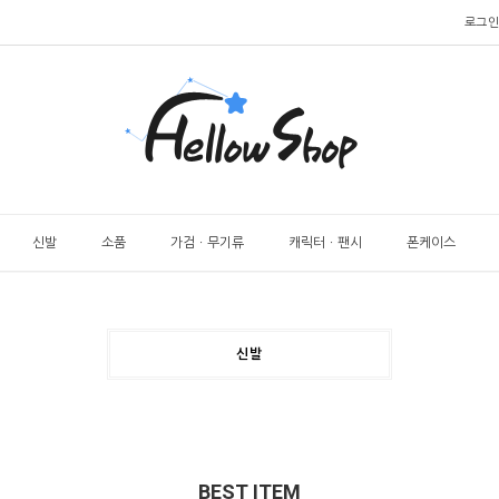
로그인
신발
소품
가검ㆍ무기류
캐릭터ㆍ팬시
폰케이스
신발
BEST ITEM