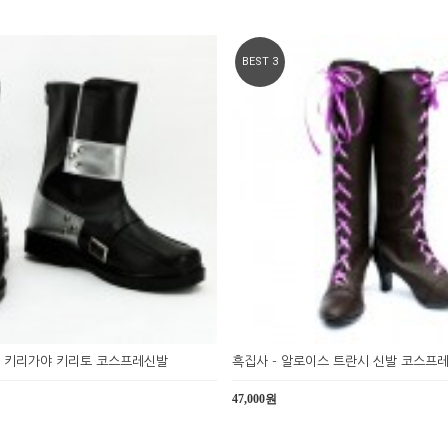
BEST 3
- 키리가야 키리토 코스프레신발
흑집사 - 알로이스 트란시 신발 코스프
47,000원