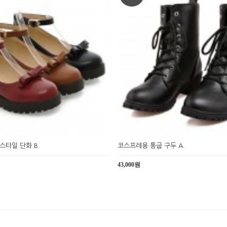
스타일 단화 B
코스프레용 통굽 구두 A
43,000원