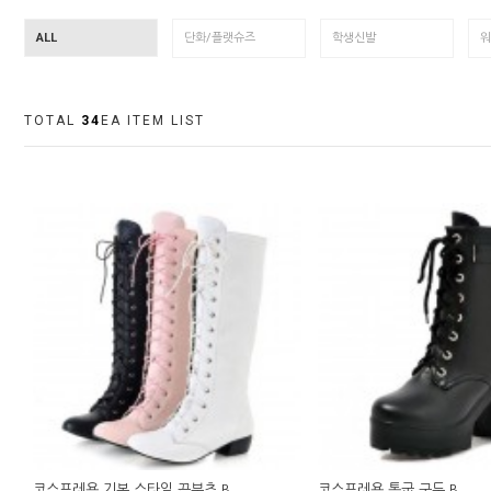
ALL
단화/플랫슈즈
학생신발
워
TOTAL
34
EA ITEM LIST
코스프레용 기본 스타일 끈부츠 B
코스프레용 통굽 구두 B