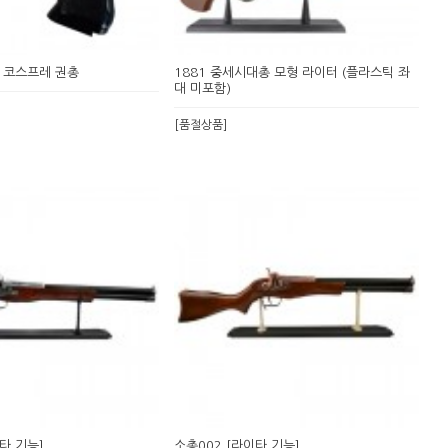
샤 코스프레 권총
1881 중세시대총 모형 라이터 (플라스틱 좌
대 미포함)
[품절상품]
이타 기능]
소총002 [라이타 기능]