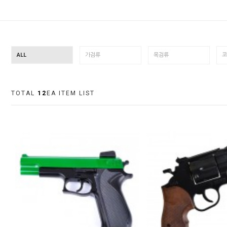
ALL
가검류
목검류
코
TOTAL
12
EA ITEM LIST