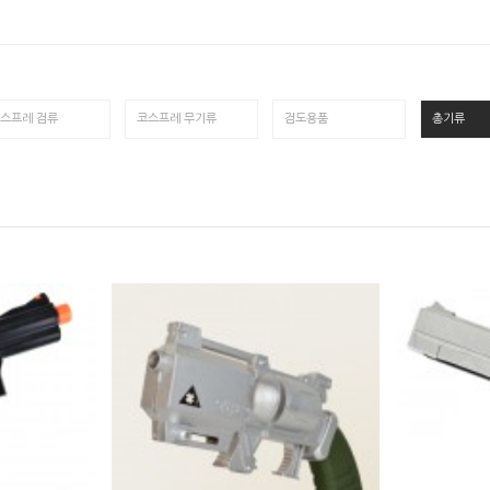
스프레 검류
코스프레 무기류
검도용품
총기류