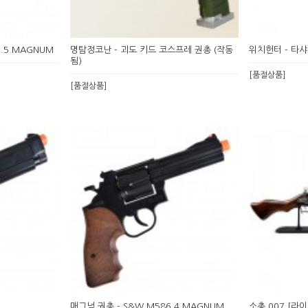
2.5 MAGNUM
명탐정코난 - 괴도 키드 코스프레 권총 (작동
위치헌터 - 타
됨)
[품절상품]
[품절상품]
매그넘 권총 - S&W M586 4 MAGNUM
소총 007 [라