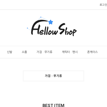
로그인
신발
소품
가검ㆍ무기류
캐릭터ㆍ팬시
폰케이스
가검ㆍ무기류
BEST ITEM