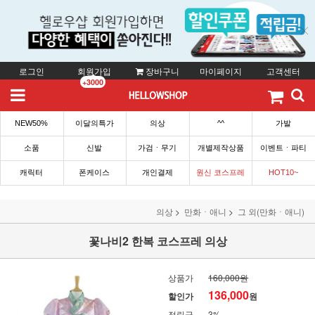
로그인
회원가입
장바구니
마이페이지
고객센터
+3000
NEW50%
이달의특가
의상
^^
가발
소품
신발
가검ㆍ무기
개별제작상품
이벤트ㆍ파티
캐릭터
폰케이스
개인결제
원신 코스프레
HOT10~
의상
만화ㆍ애니
그 외(만화ㆍ애니)
꽃나비2 한복 코스프레 의상
상품가
160,000원
136,000
할인가
원
적립금
3%