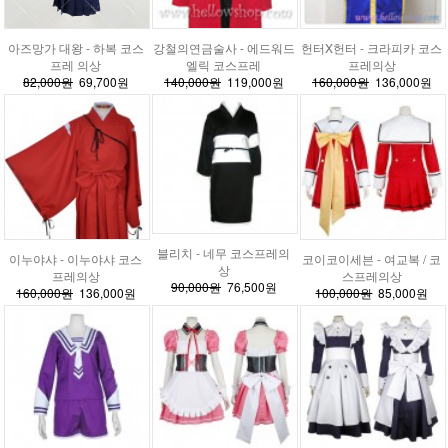
아즈망가 대왕 - 하복 코스
강철의연금술사 - 에드워드
헌터X헌터 - 크라피카 코스
프레 의상
엘릭 코스프레
프레의상
82,000원
69,700원
140,000원
119,000원
160,000원
136,000원
블리치 - 네무 코스프레의
이누야샤 - 이누야샤 코스
코이코이세븐 - 여교복 / 코
상
프레의상
스프레의상
90,000원
76,500원
160,000원
136,000원
100,000원
85,000원