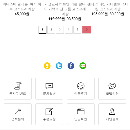
이나즈마 일레븐 -여자 하
가정교사 히트맨 리본-찰나
팬티,스타킹,가터벨트-스타
복 코스프레의상
의 기억 버젼 크롬 코스프레
킹 코스프레의상
45,000원
의상
105,000원
89,300원
110,000원
93,500원
1
2
3
4
5
공지/이벤트
문의답변
상품후기
모델신청
견적문의
주문요청
입금확인
개인결제