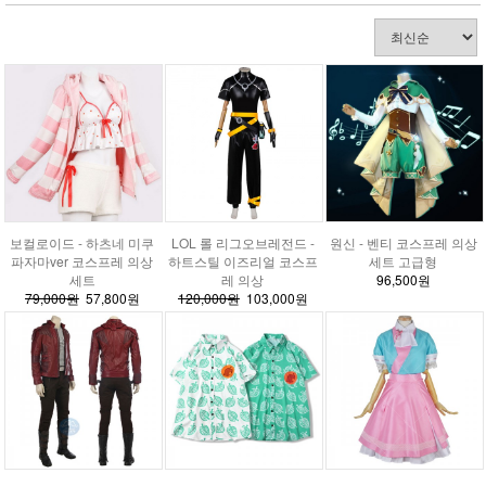
보컬로이드 - 하츠네 미쿠
LOL 롤 리그오브레전드 -
원신 - 벤티 코스프레 의상
파자마ver 코스프레 의상
하트스틸 이즈리얼 코스프
세트 고급형
세트
레 의상
96,500원
79,000원
57,800원
120,000원
103,000원