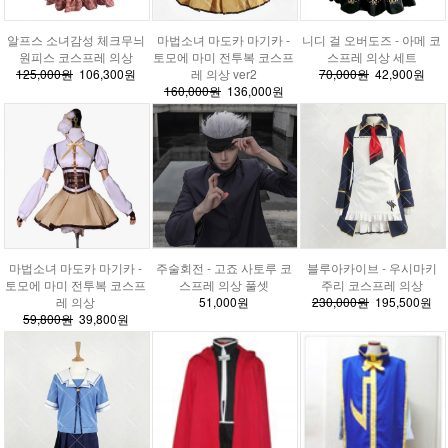
알프스 소녀감성 체크무늬
마법소녀 마도카 마기카 -
니디 걸 오버도즈 - 아메 코
원피스 코스프레 의상
토모에 마미 전투복 코스프
스프레 의상 세트
125,000원
106,300원
레 의상 ver2
70,000원
42,900원
160,000원
136,000원
마법소녀 마도카 마기카 -
주술회전 - 고죠 사토루 코
블루아카이브 - 우시마키
토모에 마미 전투복 코스프
스프레 의상 풀셋
주리 코스프레 의상
레 의상
51,000원
230,000원
195,500원
59,800원
39,800원