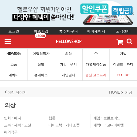
로그인
회원가입
장바구니
마이페이지
고객센터
+3000
NEW50%
이달의특가
의상
^^
가발
소품
신발
가검ㆍ무기
개별제작상품
이벤트ㆍ파티
캐릭터
폰케이스
개인결제
원신 코스프레
HOT10~
이전 페이지
HOME
의상
의상
만화ㆍ애니
웹툰
게임ㆍ보컬로이드
교복ㆍ제복ㆍ고전
메이드복ㆍ기타 소품
캐릭터ㆍ코디아이템
해외직구