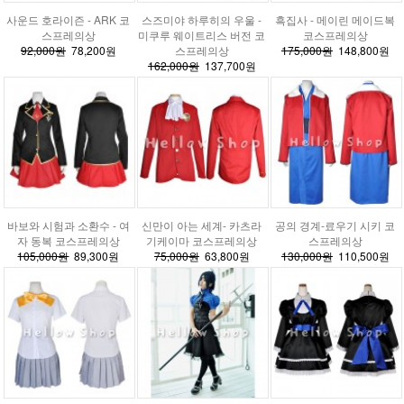
사운드 호라이즌 - ARK 코
스즈미야 하루히의 우울 -
흑집사 - 메이린 메이드복
스프레의상
미쿠루 웨이트리스 버전 코
코스프레의상
92,000원
78,200원
스프레의상
175,000원
148,800원
162,000원
137,700원
바보와 시험과 소환수 - 여
신만이 아는 세계- 카츠라
공의 경계-료우기 시키 코
자 동복 코스프레의상
기케이마 코스프레의상
스프레의상
105,000원
89,300원
75,000원
63,800원
130,000원
110,500원