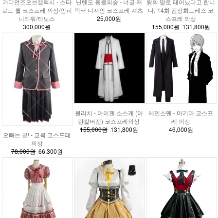
가디언즈오브갤럭시 - 스타
닌텐도 동물의숲 - 너굴 캐
왕의 딸로 태어났다고 합니
로드 퀼 코스프레 의상/인피
릭터 디자인 코스프레 셔츠
다.-14화 김상희드레스 코
니티워/타노스
25,000원
스프레 의상
300,000원
155,000원
131,800원
블리치 - 아이젠 소스케 (아
체인소맨 - 마키마 코스프
란칼버전) 코스프레의상
레 의상
155,000원
131,800원
46,000원
오빠는 끝! - 교복 코스프레
의상
78,000원
66,300원