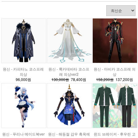
원신 - 카피타노 코스프레
원신 - 룩카데바타 코스프
원신 - 마비카 코스프레 의
의상
레 의상ver2
상
96,000원
130,000원
78,400원
158,200원
137,200원
원신 - 푸리나 메이드복ver
원신 - 해등절 감우 흑옥에
윈드 브레이커 - 후우린 고