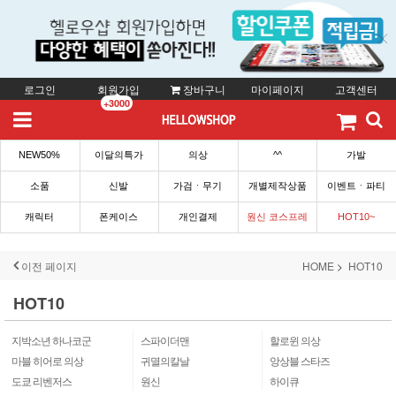
로그인
회원가입
장바구니
마이페이지
고객센터
+3000
NEW50%
이달의특가
의상
^^
가발
소품
신발
가검ㆍ무기
개별제작상품
이벤트ㆍ파티
캐릭터
폰케이스
개인결제
원신 코스프레
HOT10~
이전 페이지
HOME
HOT10
HOT10
지박소년 하나코군
스파이더맨
할로윈 의상
마블 히어로 의상
귀멸의칼날
앙상블 스타즈
도쿄 리벤저스
원신
하이큐