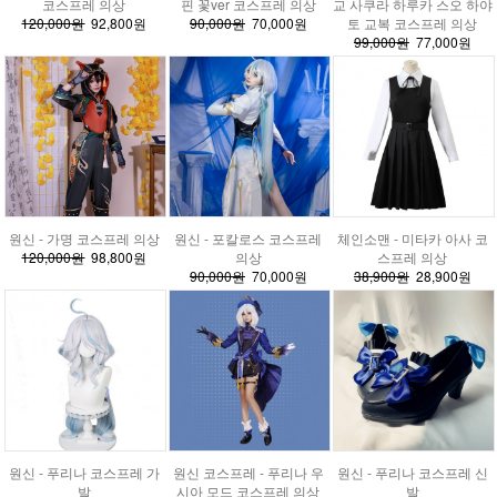
코스프레 의상
핀 꽃ver 코스프레 의상
교 사쿠라 하루카 스오 하야
120,000원
92,800원
90,000원
70,000원
토 교복 코스프레 의상
99,000원
77,000원
원신 - 가명 코스프레 의상
원신 - 포칼로스 코스프레
체인소맨 - 미타카 아사 코
120,000원
98,800원
의상
스프레 의상
90,000원
70,000원
38,900원
28,900원
원신 - 푸리나 코스프레 가
원신 코스프레 - 푸리나 우
원신 - 푸리나 코스프레 신
발
시아 모드 코스프레 의상
발