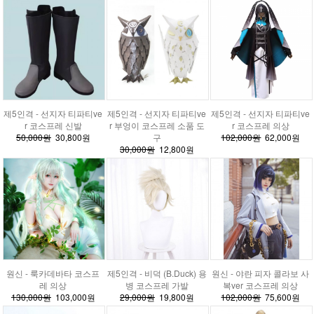
제5인격 - 선지자 티파티ve
제5인격 - 선지자 티파티ve
제5인격 - 선지자 티파티ve
r 코스프레 신발
r 부엉이 코스프레 소품 도
r 코스프레 의상
50,000원
30,800원
구
102,000원
62,000원
30,000원
12,800원
원신 - 룩카데바타 코스프
제5인격 - 비덕 (B.Duck) 용
원신 - 야란 피자 콜라보 사
레 의상
병 코스프레 가발
복ver 코스프레 의상
130,000원
103,000원
29,000원
19,800원
102,000원
75,600원