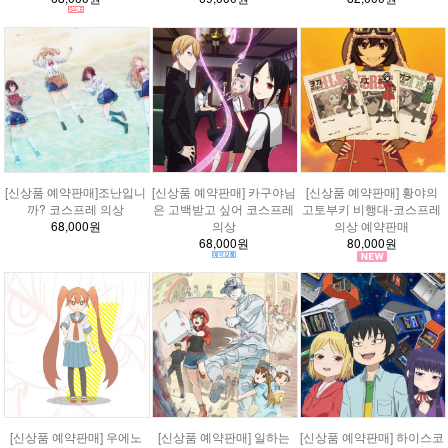
[신상품 예약판매]조난입니
[신상품 예약판매] 카구야님
[신상품 예약판매] 황야의
까? 코스프레 의상
은 고백받고 싶어 코스프레
고토부키 비행대-코스프레
68,000원
의상
의상 예약판매
68,000원
80,000원
[신상품 예약판매] 우에노
[신상품 예약판매] 일하는
[신상품 예약판매] 하이스코