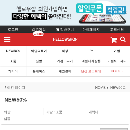
로그인
회원가입
장바구니
마이페이지
고객센터
+3000
NEW50%
이달의특가
의상
^^
가발
소품
신발
가검ㆍ무기
개별제작상품
이벤트ㆍ파티
캐릭터
폰케이스
개인결제
원신 코스프레
HOT10~
이전 페이지
HOME
NEW50%
NEW50%
의상
가발ㆍ소품
캐릭터
샘플