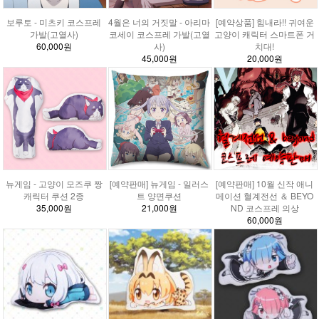
보루토 - 미츠키 코스프레
4월은 너의 거짓말 - 아리마
[예약상품] 힘내라!! 귀여운
가발(고열사)
코세이 코스프레 가발(고열
고양이 캐릭터 스마트폰 거
60,000원
사)
치대!
45,000원
20,000원
뉴게임 - 고양이 모즈쿠 짱
[예약판매] 뉴게임 - 일러스
[예약판매] 10월 신작 애니
캐릭터 쿠션 2종
트 양면쿠션
메이션 혈계전선 ＆ BEYO
35,000원
21,000원
ND 코스프레 의상
60,000원