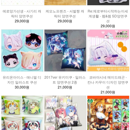
에로망가선생 - 사기리 캐
케모노프렌즈 - 서벌짱 캐
Re:제로부터시작하는이세
릭터 양면쿠션
릭터 양면쿠션
계생활 - 렘&렘 SD양면쿠
29,000원
29,000원
션
29,000원
유리온아이스 - 애니멀 디
2017ver 유키미쿠 - 일러스
코바야시네 메이드래곤 -
자인 일러스트 쿠션
트 양면쿠션 2종
칸나 카무이 디자인 양면쿠
30,000원
21,000원
션
21,000원