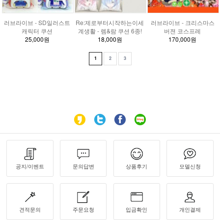
러브라이브 - SD일러스트
Re:제로부터시작하는이세
러브라이브 - 크리스마스
캐릭터 쿠션
계생활 - 렘&람 쿠션 6종!
버젼 코스프레
25,000원
18,000원
170,000원
1
2
3
공지/이벤트
문의답변
상품후기
모델신청
견적문의
주문요청
입금확인
개인결제