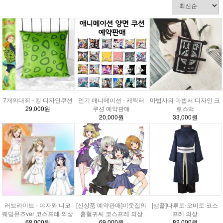
7개의대죄 - 킹 디자인쿠션
인기 애니메이션 - 캐릭터
마법사의 마법서 디자인 크
29,000원
쿠션 예약판매
로스백
20,000원
33,000원
러브라이브 - 야자와 니코
[신상품 예약판매]이웃집의
[샘플]나루토-오비토 코스
웨딩뮤즈ver 코스프레 의상
흡혈귀씨 코스프레 의상
프레 의상
68,000원
69,000원
82,000원