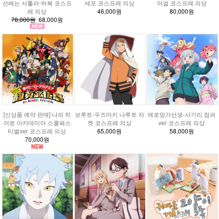
선배는 서툴러-하복 코스프
세포 코스프레 의상
어걸 코스프레 의상
레 의상
46,000원
80,000원
78,000원
68,000원
[신상품 예약 판매] 나의 히
보루토-우즈마키 나루토 자
에로망가선생-사기리 점퍼
어로 아카데미아 스쿨페스
켓 코스프레 의상
ver 코스프레 의상
티벌ver 코스프레 의상
65,000원
58,000원
70,000원