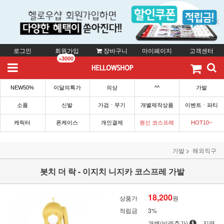
로그인
회원가입
장바구니
마이페이지
고객센터
+3000
NEW50%
이달의특가
의상
^^
가발
소품
신발
가검ㆍ무기
개별제작상품
이벤트ㆍ파티
캐릭터
폰케이스
개인결제
원신 코스프레
HOT10~
가발
해외직구
봇치 더 락 - 이지치 니지카 코스프레 가발
18,200
상품가
원
적립금
3%
개별(비례추가)
지역