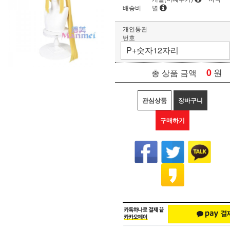
배송비
별
개인통관
번호
0
원
총 상품 금액
관심상품
장바구니
구매하기